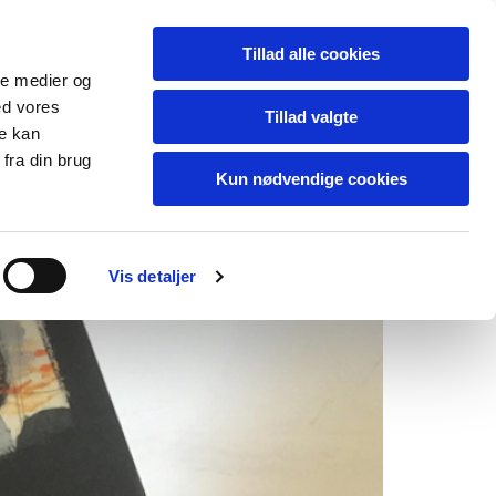
ABOUT
Tillad alle cookies
ale medier og
ed vores
Tillad valgte
re kan
fra din brug
Kun nødvendige cookies
Vis detaljer