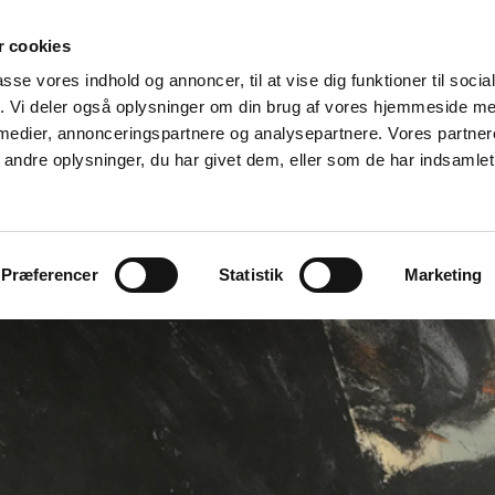
 cookies
APHIC
PAINTING
PAPER WORK
ARTIST BOOK
passe vores indhold og annoncer, til at vise dig funktioner til soci
fik. Vi deler også oplysninger om din brug af vores hjemmeside m
 medier, annonceringspartnere og analysepartnere. Vores partne
ndre oplysninger, du har givet dem, eller som de har indsamlet 
Præferencer
Statistik
Marketing